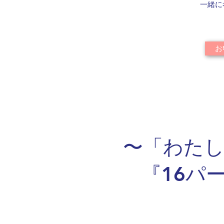
一緒に
お
〜「わた
『16パ