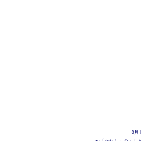
8月1
〜「わたし」のトリセ