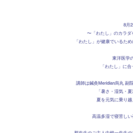
8月2
〜「わたし」のカラダ
「わたし」が健康でいるため
東洋医学
「わたし」に合
講師は鍼灸Meridian烏丸
「暑さ・湿気・夏
夏を元気に乗り越
高温多湿で寝苦しい
郡先生のご主人中根一先生の