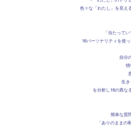
色々な「わたし」を見え
「当たってい
16パーソナリティを使
自分
情
生き
を分析し16の異な
簡単な質
「ありのままの私